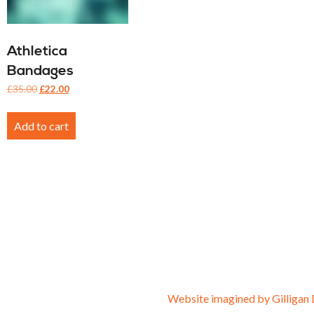
Athletica
Bandages
Original
Current
£
35.00
£
22.00
price
price
was:
is:
Add to cart
£35.00.
£22.00.
Website imagined by Gilligan