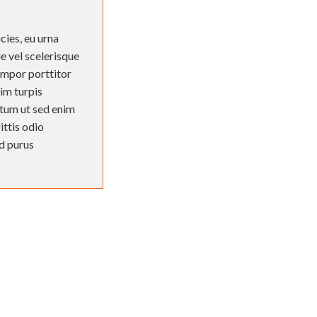
cies, eu urna
e vel scelerisque
empor porttitor
im turpis
entum ut sed enim
ittis odio
ed purus