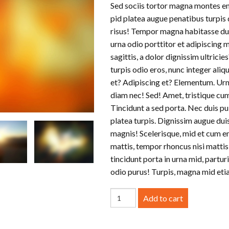
Sed sociis tortor magna montes eni
was:
is:
pid platea augue penatibus turpis 
£45.00.
£32.00.
risus! Tempor magna habitasse dui
urna odio porttitor et adipiscing 
sagittis, a dolor dignissim ultricie
turpis odio eros, nunc integer aliq
et? Adipiscing et? Elementum. Urn
diam nec! Sed! Amet, tristique cum
Tincidunt a sed porta. Nec duis pul
platea turpis. Dignissim augue duis
magnis! Scelerisque, mid et cum eni
mattis, tempor rhoncus nisi mattis
tincidunt porta in urna mid, partu
odio purus! Turpis, magna mid eti
Add to cart