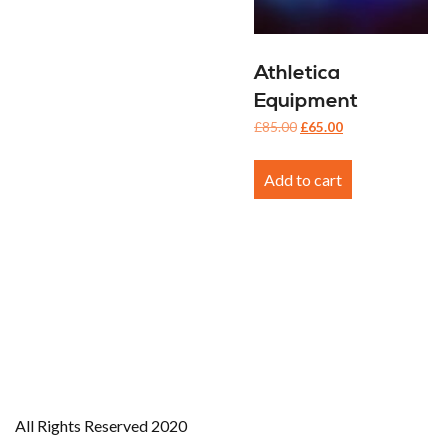
Athletica
Equipment
Original
Current
£
85.00
£
65.00
price
price
was:
is:
Add to cart
£85.00.
£65.00.
All Rights Reserved 2020