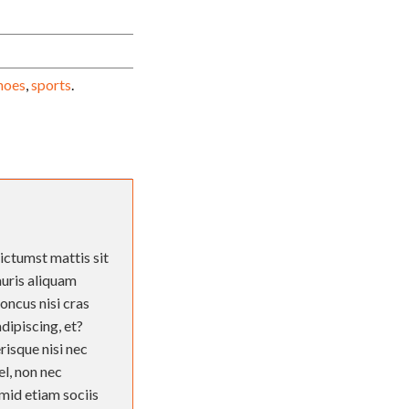
hoes
,
sports
.
ictumst mattis sit
auris aliquam
honcus nisi cras
dipiscing, et?
risque nisi nec
el, non nec
mid etiam sociis