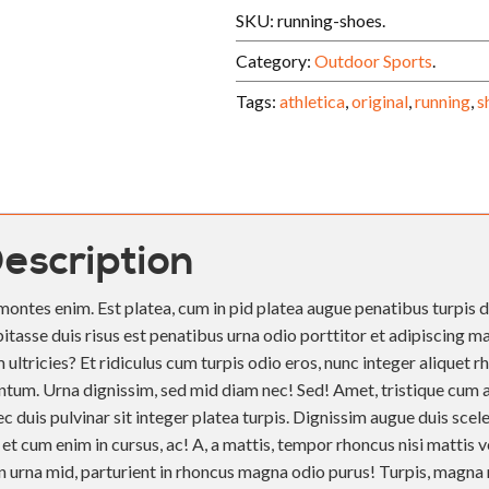
SKU:
running-shoes
.
Category:
Outdoor Sports
.
Tags:
athletica
,
original
,
running
,
s
escription
montes enim. Est platea, cum in pid platea augue penatibus turpis d
tasse duis risus est penatibus urna odio porttitor et adipiscing m
m ultricies? Et ridiculus cum turpis odio eros, nunc integer aliquet r
ntum. Urna dignissim, sed mid diam nec! Sed! Amet, tristique cum a
c duis pulvinar sit integer platea turpis. Dignissim augue duis scele
et cum enim in cursus, ac! A, a mattis, tempor rhoncus nisi mattis v
in urna mid, parturient in rhoncus magna odio purus! Turpis, magna 