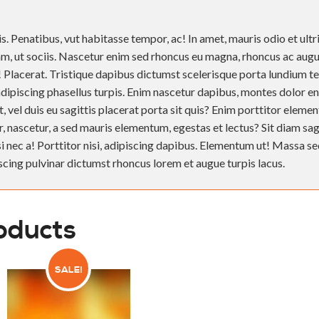
. Penatibus, vut habitasse tempor, ac! In amet, mauris odio et ultri
am, ut sociis. Nascetur enim sed rhoncus eu magna, rhoncus ac augu
t! Placerat. Tristique dapibus dictumst scelerisque porta lundium t
adipiscing phasellus turpis. Enim nascetur dapibus, montes dolor en
t, vel duis eu sagittis placerat porta sit quis? Enim porttitor elem
ar, nascetur, a sed mauris elementum, egestas et lectus? Sit diam sag
si nec a! Porttitor nisi, adipiscing dapibus. Elementum ut! Massa s
piscing pulvinar dictumst rhoncus lorem et augue turpis lacus.
oducts
SALE!