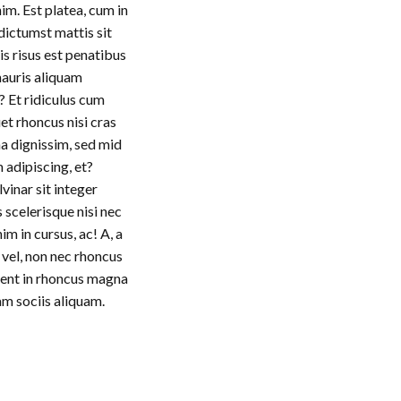
m. Est platea, cum in
dictumst mattis sit
s risus est penatibus
mauris aliquam
s? Et ridiculus cum
uet rhoncus nisi cras
a dignissim, sed mid
 adipiscing, et?
vinar sit integer
 scelerisque nisi nec
m in cursus, ac! A, a
 vel, non nec rhoncus
rient in rhoncus magna
am sociis aliquam.